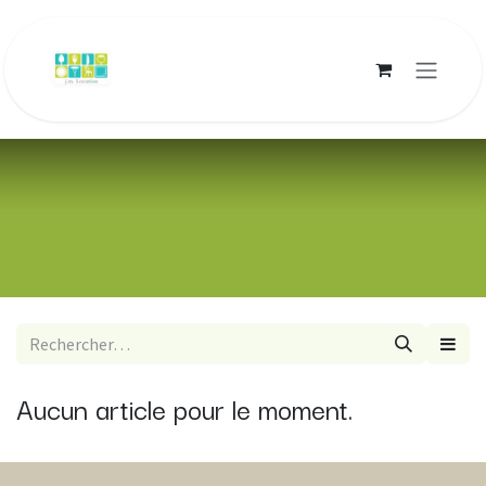
Se rendre au contenu
Aucun article pour le moment.