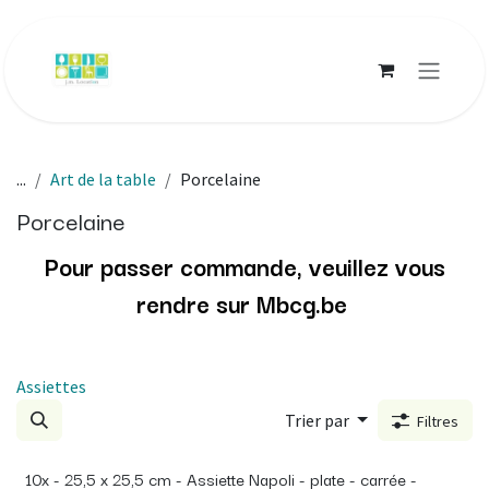
Se rendre au contenu
...
Art de la table
Porcelaine
Porcelaine
Pour passer commande, veuillez vous
rendre sur
Mbcg.be
Assiettes
Trier par
Filtres
10x - 25,5 x 25,5 cm - Assiette Napoli - plate - carrée -