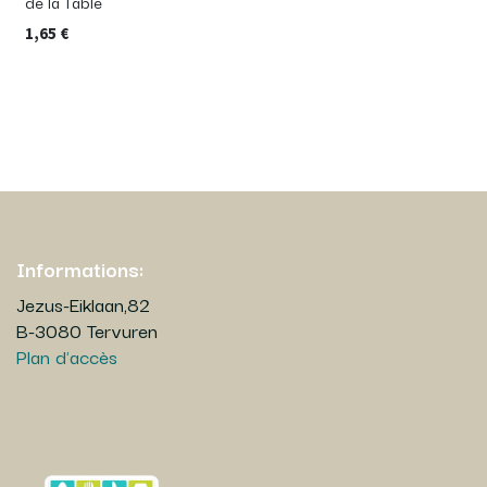
de la Table
1,65
€
Informations:
Jezus-Eiklaan,82
B-3080 Tervuren
Plan d'accès