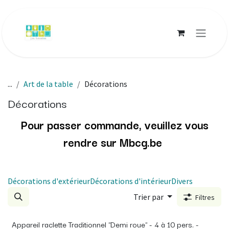
Se rendre au contenu
...
Art de la table
Décorations
Décorations
Pour passer commande, veuillez vous
rendre sur
Mbcg.be
Décorations d'extérieur
Décorations d'intérieur
Divers
Trier par
Filtres
Appareil raclette Traditionnel "Demi roue" - 4 à 10 pers. -