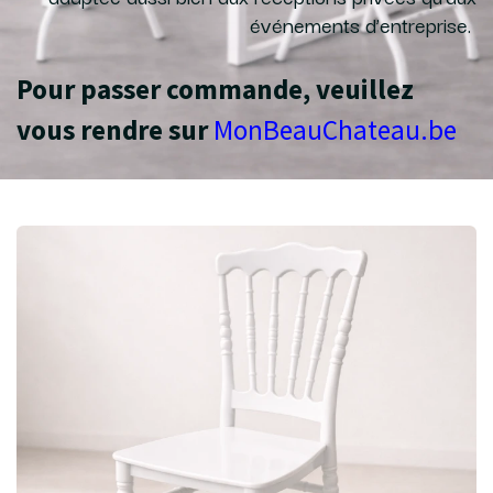
événements d’entreprise.
Pour passer commande, veuillez
vous rendre sur
MonBeauChateau.be