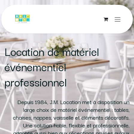
Se rendre au contenu
Location de matériel
événementiel
professionnel
Depuis 1984, J.M. Location met à disposition un
large choix de matériel événementiel : tables,
chaises, nappes, vaisselle et éléments décoratifs.
Une solution fiable, flexible et professionnelle,
adaptée aussi bien aux réceptions privées qu’aux