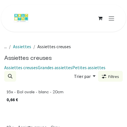
Se rendre au contenu
...
Assiettes
Assiettes creuses
Assiettes creuses
Assiettes creuses
Grandes assiettes
Petites assiettes
Trier par
Filtres
16x - Bol ovale - blanc - 20cm
0,66
€
10 x - Assiette creuse - Grey