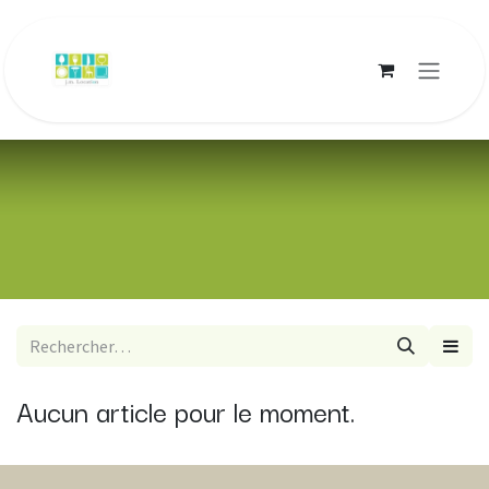
Se rendre au contenu
Aucun article pour le moment.