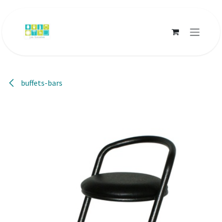
Se rendre au contenu
buffets-bars