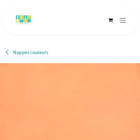
Se rendre au contenu
Nappes couleurs