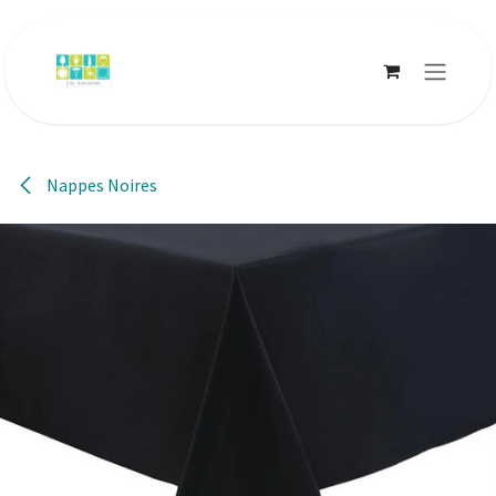
Se rendre au contenu
Nappes Noires