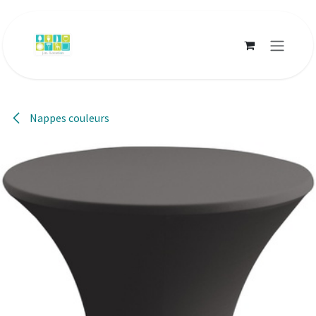
Se rendre au contenu
Nappes couleurs