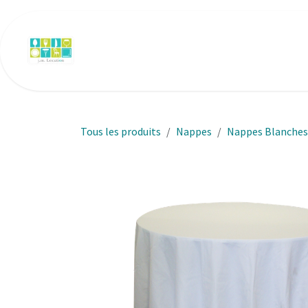
Se rendre au contenu
Accueil
Art de la table
Mobilier
N
Tous les produits
Nappes
Nappes Blanches