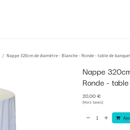
appages
Décorations
À propos
FAQ
Blog
Contact
Nappe 320cm de diamètre - Blanche - Ronde - table de banquet
Nappe 320cm 
Ronde - table
20,00
€
(Hors taxes)
Ajo