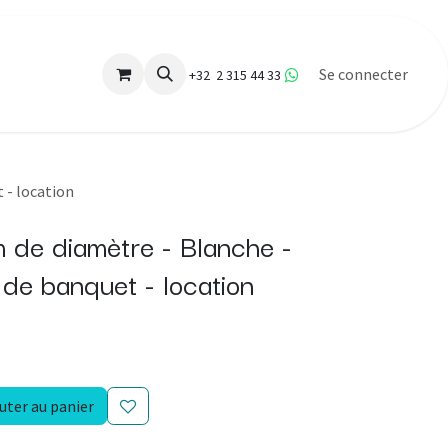
Se connecter
+32 2 315 44 33
 - location
de diamètre - Blanche -
 de banquet - location
uter au panier