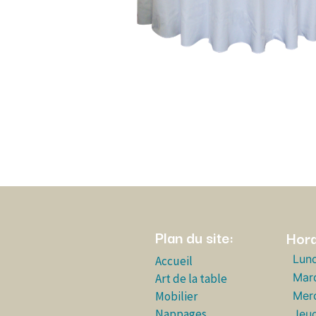
Plan du site:
Hora
Lund
Accueil
Mar
Art de la table
Mobilier
Merc
Nappages
Jeud