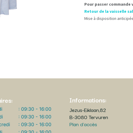
Pour passer commande ve
Retour de la vaisselle sa
Mise à disposition anticipée
Informations:
ires:
Jezus-Eiklaan,82
i
: 09:30 - 16:00
B-3080 Tervuren
di
: 09:30 - 16:00
Plan d'accès
redi
: 09:30 - 16:00
i
: 09:30 - 16:00