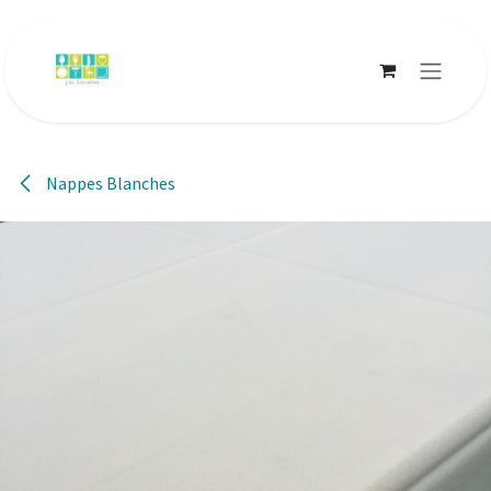
Se rendre au contenu
Nappes Blanches