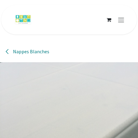
Se rendre au contenu
Nappes Blanches