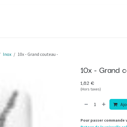
appages
Décorations
À propos
FAQ
Blog
Contact
Inox
10x - Grand couteau -
10x - Grand c
1,82
€
(Hors taxes)
Ajo
Pour passer commande ve