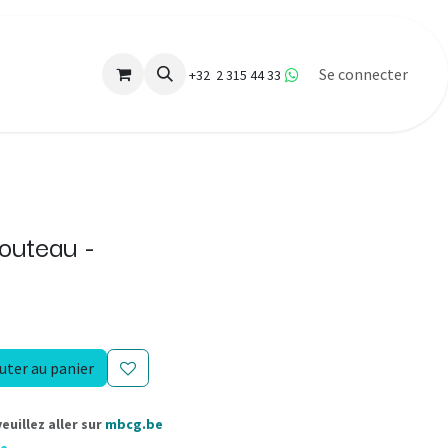
Se connecter
+32 2 315 44 33
outeau -
uter au panier
uillez aller sur
mbcg.be