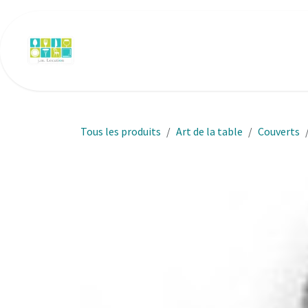
Se rendre au contenu
Accueil
Art de la table
Mobilier
N
Tous les produits
Art de la table
Couverts