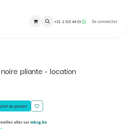
Se connecter
+32 2 315 44 33
noire pliante - location
uter au panier
uillez aller sur
mbcg.be