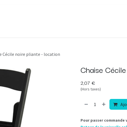
appages
Décorations
À propos
FAQ
Blog
Contact
e Cécile noire pliante - location
Chaise Cécile 
2,07
€
(Hors taxes)
Ajo
Pour passer commande ve