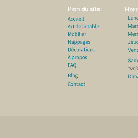
Plan du site:
Hora
Lund
Accueil
Mar
Art de la table
Mobilier
Merc
Nappages
Jeud
Décorations
Vend
À propos
Sam
FAQ
*Uni
Blog
Dim
Contact