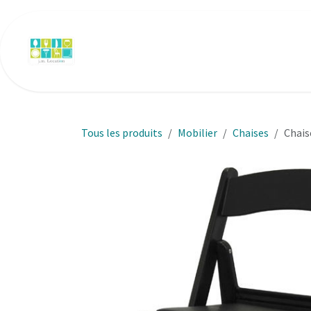
Se rendre au contenu
Accueil
Art de la table
Mobilier
N
Tous les produits
Mobilier
Chaises
Chais