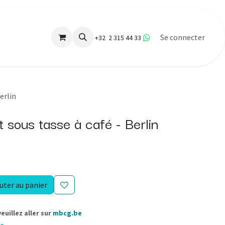
Se connecter
+32 2 315 44 33
erlin
 sous tasse à café - Berlin
uter au panier
uillez aller sur
mbcg.be