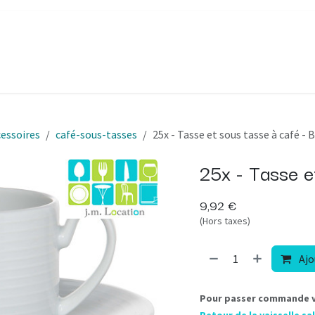
appages
Décorations
À propos
FAQ
Blog
Contact
cessoires
café-sous-tasses
25x - Tasse et sous tasse à café - B
25x - Tasse et
9,92
€
(Hors taxes)
Ajo
Pour passer commande ve