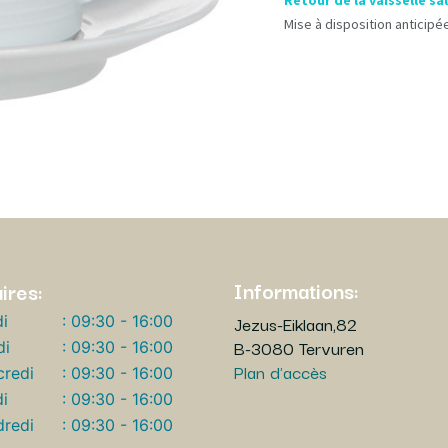
Retour de la vaisselle sa
Mise à disposition anticipée
Informations:
ires:
Jezus-Eiklaan,82
i
: 09:30 - 16:00
B-3080 Tervuren
di
: 09:30 - 16:00
Plan d'accès
redi
: 09:30 - 16:00
i
: 09:30 - 16:00
redi
: 09:30 - 16:00