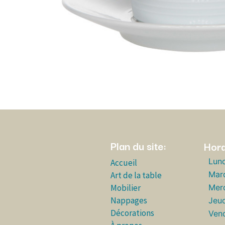
Plan du site:
Hora
Lund
Accueil
Mar
Art de la table
Mobilier
Merc
Nappages
Jeud
Décorations
Vend